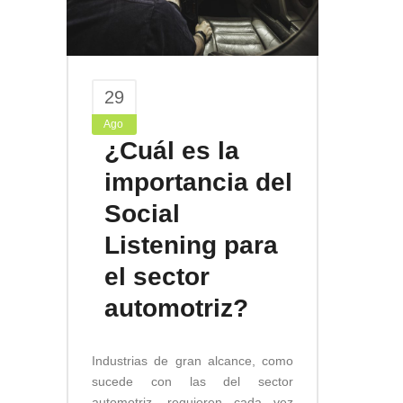
29
Ago
¿Cuál es la
importancia del
Social
Listening para
el sector
automotriz?
Industrias de gran alcance, como
sucede con las del sector
automotriz, requieren cada vez