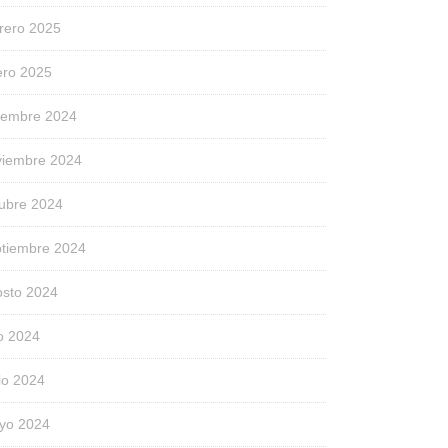
rero 2025
ero 2025
ciembre 2024
viembre 2024
tubre 2024
ptiembre 2024
osto 2024
io 2024
io 2024
yo 2024