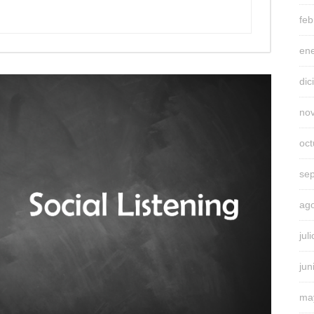
feb
en
di
no
oc
se
ag
jul
jun
ma