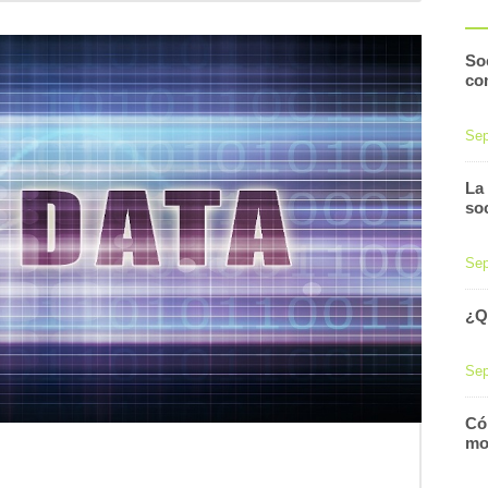
Soc
co
Sep
La
so
Sep
¿Q
Sep
Cóm
mo