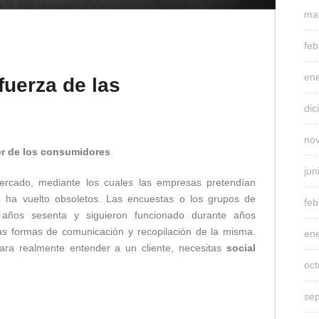
ma
feb
en
 fuerza de las
di
no
er de los consumidores
jun
ercado, mediante los cuales las empresas pretendían
e ha vuelto obsoletos. Las encuestas o los grupos de
feb
s años sesenta y siguieron funcionado durante años
vas formas de comunicación y recopilación de la misma.
en
ara realmente entender a un cliente, necesitas
social
oc
se