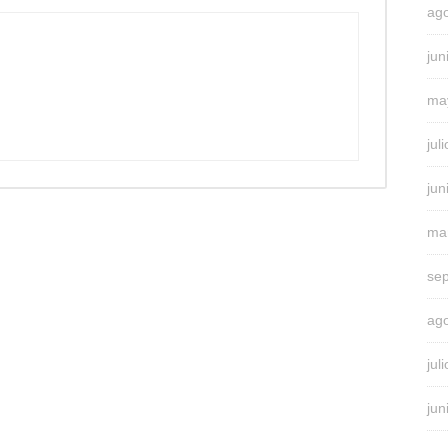
ag
jun
ma
jul
jun
ma
se
ag
jul
jun