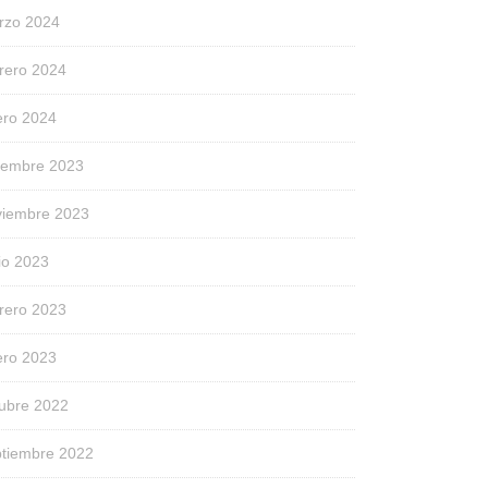
rzo 2024
rero 2024
ero 2024
ciembre 2023
viembre 2023
io 2023
rero 2023
ero 2023
tubre 2022
ptiembre 2022