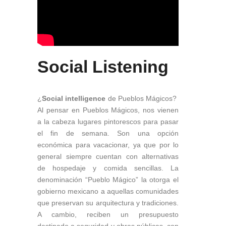
Social Listening
¿
Social intelligence
de Pueblos Mágicos?
Al pensar en Pueblos Mágicos, nos vienen
a la cabeza lugares pintorescos para pasar
el fin de semana. Son una opción
económica para vacacionar, ya que por lo
general siempre cuentan con alternativas
de hospedaje y comida sencillas. La
denominación “Pueblo Mágico” la otorga el
gobierno mexicano a aquellas comunidades
que preservan su arquitectura y tradiciones.
A cambio, reciben un presupuesto
destinado a seguridad y obras públicas, con