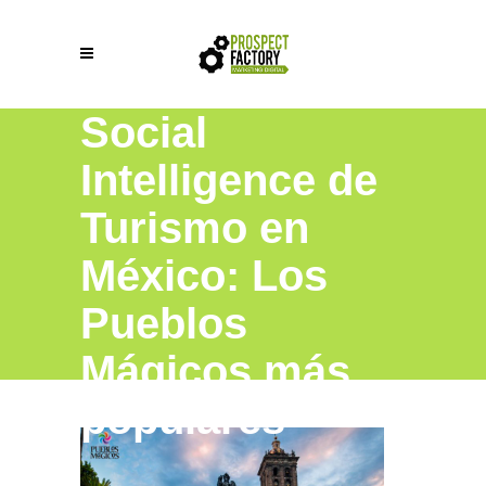
Social
Intelligence de
Turismo en
México: Los
Pueblos
Mágicos más
populares