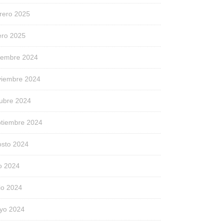
rero 2025
ero 2025
ciembre 2024
viembre 2024
tubre 2024
ptiembre 2024
osto 2024
io 2024
io 2024
yo 2024