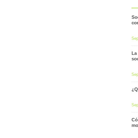
Soc
co
Sep
La
so
Sep
¿Q
Sep
Cóm
mo