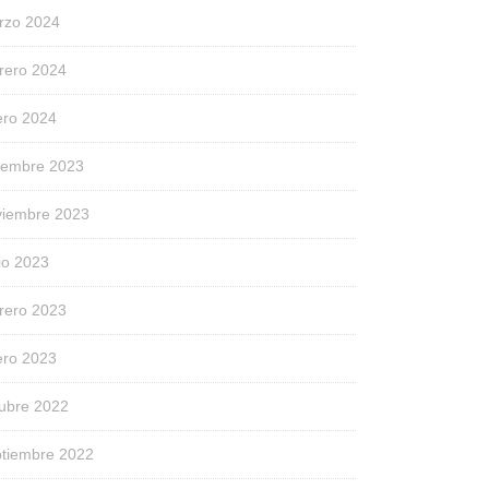
rzo 2024
rero 2024
ero 2024
ciembre 2023
viembre 2023
io 2023
rero 2023
ero 2023
tubre 2022
ptiembre 2022