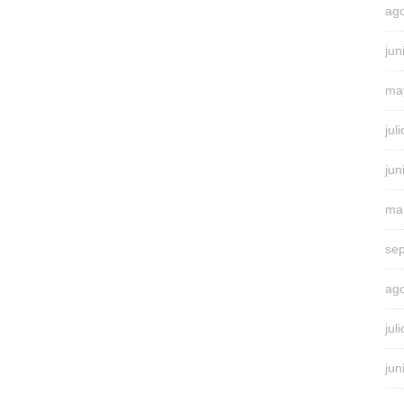
ag
jun
ma
jul
jun
ma
se
ag
jul
jun