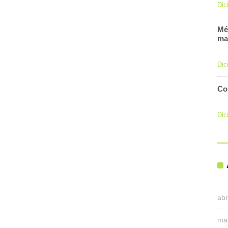
Dic
Mé
ma
Dic
Co
Dic
abr
ma