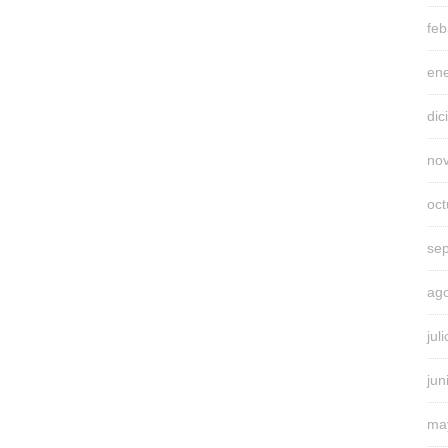
feb
en
di
no
oc
se
ag
jul
jun
ma