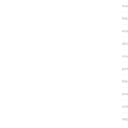
ma
feb
en
di
no
jun
feb
en
oc
se