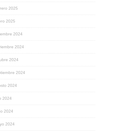
rero 2025
ero 2025
ciembre 2024
viembre 2024
tubre 2024
ptiembre 2024
osto 2024
io 2024
io 2024
yo 2024