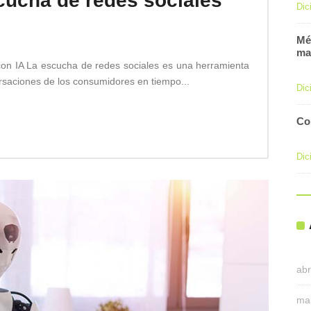
cucha de redes sociales
Dic
Mé
ma
con IA La escucha de redes sociales es una herramienta
rsaciones de los consumidores en tiempo...
Dic
Co
Dic
abr
ma