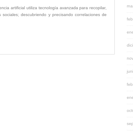
ma
cia artificial utiliza tecnología avanzada para recopilar,
s sociales; descubriendo y precisando correlaciones de
feb
en
di
no
jun
feb
en
oc
se