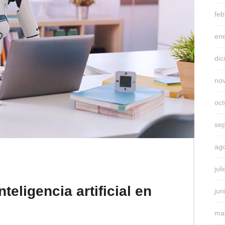
feb
en
di
no
oc
se
ag
jul
teligencia artificial en
jun
ma