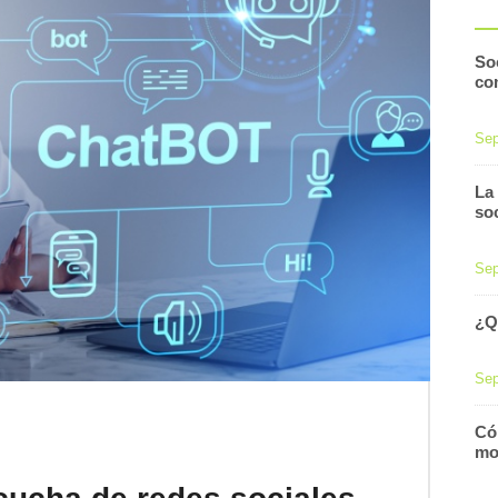
Soc
co
Sep
La
so
Sep
¿Q
Sep
Cóm
mo