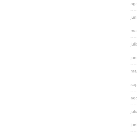
ag
jun
ma
jul
jun
ma
se
ag
jul
jun