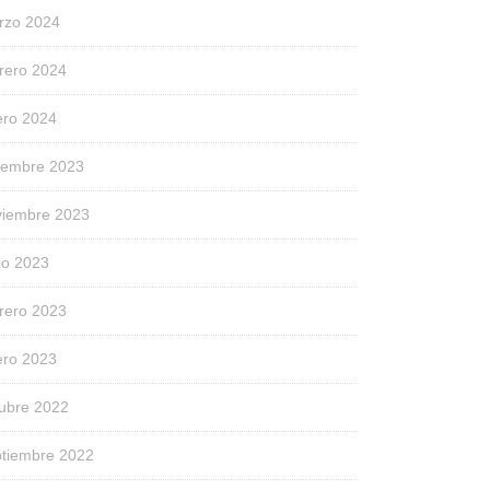
rzo 2024
rero 2024
ero 2024
ciembre 2023
viembre 2023
io 2023
rero 2023
ero 2023
tubre 2022
ptiembre 2022