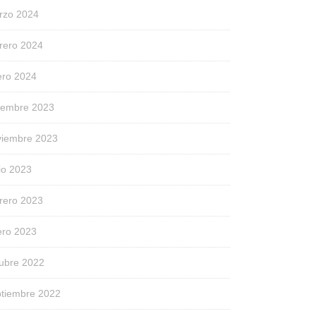
rzo 2024
rero 2024
ero 2024
ciembre 2023
viembre 2023
io 2023
rero 2023
ero 2023
tubre 2022
ptiembre 2022