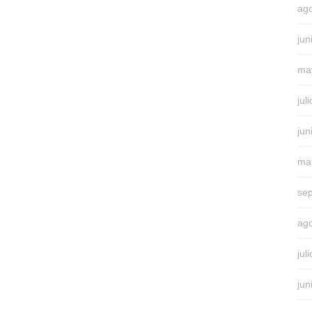
ag
jun
ma
jul
jun
ma
se
ag
jul
jun