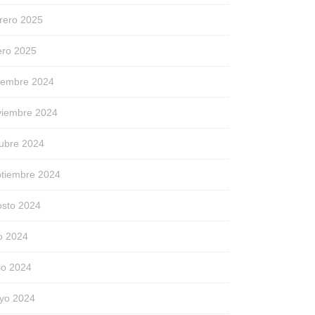
rero 2025
ero 2025
ciembre 2024
viembre 2024
tubre 2024
ptiembre 2024
osto 2024
io 2024
io 2024
yo 2024