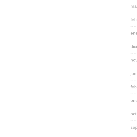
ma
feb
en
di
no
jun
feb
en
oc
se