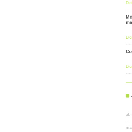
Dic
Mé
ma
Dic
Co
Dic
abr
ma