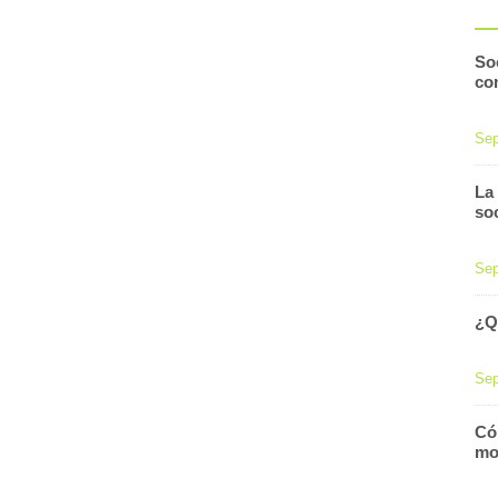
Soc
co
Sep
La
so
Sep
¿Q
Sep
Cóm
mo