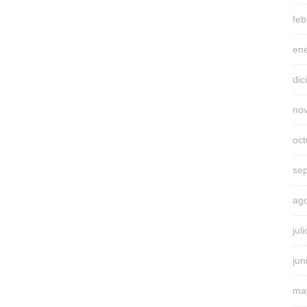
feb
en
di
no
oc
se
ag
jul
jun
ma