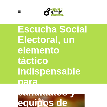
Escucha Social
Electoral, un
elemento
táctico
indispensable
para
candidatos y
equipos de