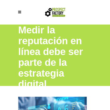
Medir la
reputación en
línea debe ser
parte de la
estrategia
digital