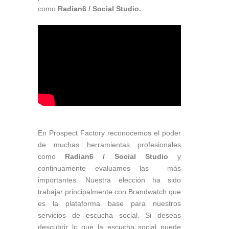
como
Radian6
/ Social Studio.
En Prospect Factory reconocemos el poder
de muchas herramientas profesionales
como
Radian6
/ Social Studio
y
continuamente evaluamos las más
importantes. Nuestra elección ha sido
trabajar principalmente con Brandwatch que
es la plataforma base para nuestros
servicios de escucha social. Si deseas
descubrir lo que la escucha social puede