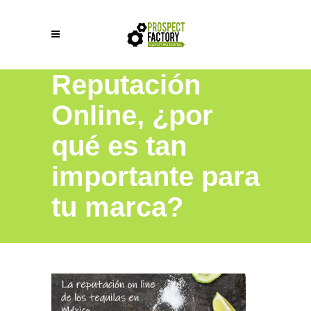
Reputación
Online, ¿por
qué es tan
importante para
tu marca?