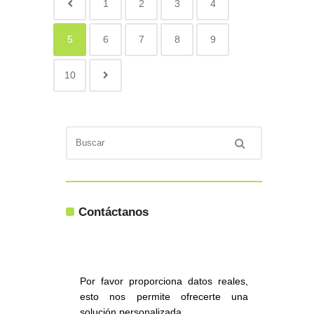
1
2
3
4
5
6
7
8
9
10
Contáctanos
Por favor proporciona datos reales,
esto nos permite ofrecerte una
solución personalizada.